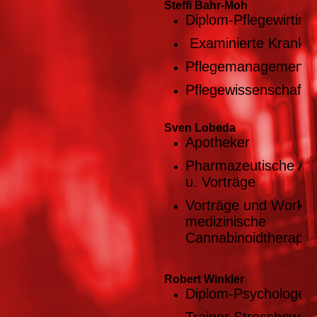
Steffi Bahr-Moh
Diplom-Pflegewirtin 
Examinierte Kranke
Pflegemanagement
Pflegewissenschaft
Sven Lobeda
Apotheker
Pharmazeutische Au
u. Vorträge
Vorträge und Works
medizinische
Cannabinoidtherapie
Robert Winkler
Diplom-Psychologe