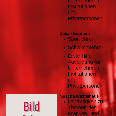
Unternehmen,
Institutionen
und
Privatpersonen
Julian Keuthen
Sportlehrer
Schwimmlehrer
Erste Hilfe
Ausbildung
für
Unternehmen,
Institutionen
und
Privatpersonen
Sascha Wichelhaus
Lehrtätigkeit zu
Themen der
Kranken- und