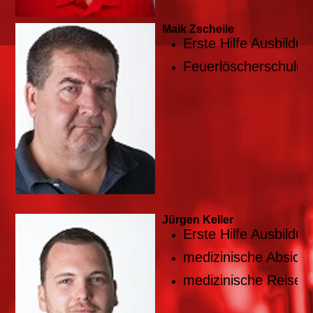
Maik Zscheile
Erste Hilfe Ausbildun
Feuerlöscherschulun
Jürgen Keller
Erste Hilfe Ausbildun
medizinische Absich
medizinische Reiseb