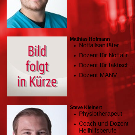
Mathias Hofmann
Notfallsanitäter
Dozent für Notfallme
Dozent für taktische
Dozent MANV
Steve Kleinert
Physiotherapeut
Coach und Dozent fü
Heilhilfsberufe