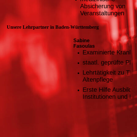
Absicherung
von
Veranstaltungen
Unsere Lehrpartner in Baden-Württemberg
Sabine
Fas
Examinierte Kranke
staatl. geprüfte Ph
Lehrtätigkeit zu T
Altenpflege
Erste Hilfe Ausbild
Institutionen und P