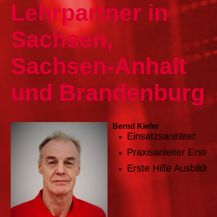
Lehrpartner in
Sachsen,
Sachsen-Anhalt
und Brandenburg
Bernd Kiefer
Einsatzsanitäter
Praxisanleiter Erste H
Erste Hilfe Ausbildun