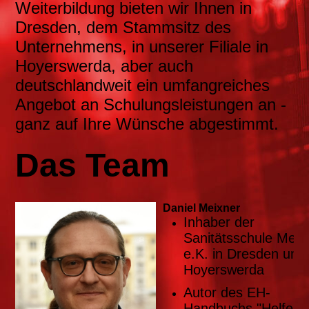
Weiterbildung bieten wir Ihnen in
Dresden, dem Stammsitz des
Unternehmens, in unserer Filiale in
Hoyerswerda, aber auch
deutschlandweit ein umfangreiches
Angebot an Schulungsleistungen an -
ganz auf Ihre Wünsche abgestimmt.
Das Team
Daniel Meixner
Inhaber der
Sanitätsschule Medi
e.K. in Dresden und
Hoyerswerda
Autor des EH-
Handbuchs "Helfen