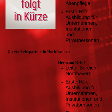
Altenpflege
Erste Hilfe
Ausbildung für
Unternehmen,
Institutionen
und
Privatpersonen
Unsere Lehrpartner in Hochfranken
Hermann Krisch
Leiter Bereich
Nordbayern
Erste Hilfe
Ausbildung für
Unternehmen,
Institutionen und
Privatpersonen