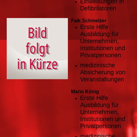
Einweisungen in
Defibrilatoren
Falk Schmelzer
Erste Hilfe
Ausbildung für
Unternehmen,
Institutionen und
Privatpersonen
medizinische
Absicher
ung
von
Veranstaltungen
Mario König
Erste Hilfe
Ausbildung für
Unternehmen,
Institutionen und
Privatpersonen
medizinische