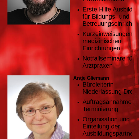
Erste Hilfe Ausbildu
für Bildungs- und
Betreuungseinricht
Kurzeinweisungen i
medizinischen
Einrichtungen
Notfallseminare für
Arztpraxen
Antje Gliemann
Büroleiterin
Niederlassung Dres
Auftragsannahme u
Terminierung
Organisation und
Einteilung der
Ausbildungspartner