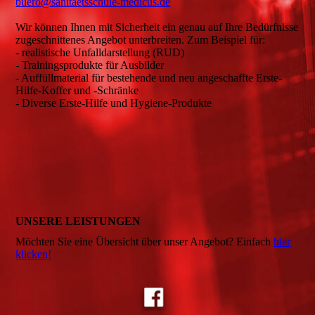
buero@sanitaetsschule-medicus.de
Wir können Ihnen mit Sicherheit ein genau auf Ihre Bedürfnisse
zugeschnittenes Angebot unterbreiten. Zum Beispiel für:
- realistische Unfalldarstellung (RUD)
- Trainingsprodukte für Ausbilder
- Auffüllmaterial für bestehende und neu angeschaffte Erste-
Hilfe-Koffer und -Schränke
- Diverse Erste-Hilfe und Hygiene-Produkte
UNSERE LEISTUNGEN
Möchten Sie eine Übersicht über unser Angebot? Einfach
hier
klicken!